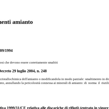
enenti amianto
/09/1994
olosi che devono essere correttamente smaltiti
Decreto 29 luglio 2004, n. 248
 cristallochimica dell'amianto o modificandola in modo parziale: smaltimento in disca
to, annullando la pericolosità connessa ai minerali di amianto: di norma il riutili
iva 1999/31/CE relativa alle discariche di rifiuti) (entrato in vigor