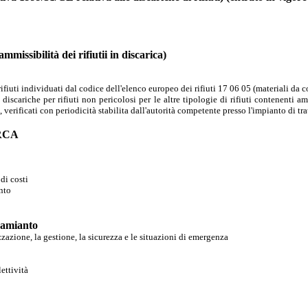
ammissibilità
dei
rifiuti
i i
n
discarica)
rifiuti individuati dal codice dell'elenco europeo dei rifiuti 17 06 05 (materiali da 
n discariche per rifiuti non pericolosi per le altre tipologie di rifiuti contenenti 
 verificati con periodicità stabilita dall'autorità competente presso l'impianto di tr
i RCA
di costi
nto
l’amianto
azione, la gestione, la sicurezza e le situazioni di emergenza
ettività